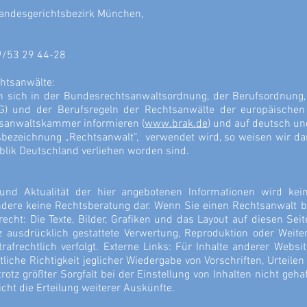
andesgerichtsbezirk München,
89/53 29 44-28
htsanwälte:
n sich in der Bundesrechtsanwaltsordnung, der Berufsordnun
VG) und der Berufsregeln der Rechtsanwälte der europäische
tsanwaltskammer informieren (
www.brak.de
) und auf deutsch u
sbezeichnung „Rechtsanwalt“, verwendet wird, so weisen wir da
blik Deutschland verliehen worden sind.
eit und Aktualität der hier angebotenen Informationen wird 
ndere keine Rechtsberatung dar. Wenn Sie einen Rechtsanwalt b
cht: Die Texte, Bilder, Grafiken und das Layout auf diesen Seit
 ausdrücklich gestattete Verwertung, Reproduktion oder Weiter
trafrechtlich verfolgt. Externe Links: Für Inhalte anderer Websi
ltliche Richtigkeit jeglicher Wiedergabe von Vorschriften, Urteil
rotz größter Sorgfalt bei der Einstellung von Inhalten nicht ge
icht die Erteilung weiterer Auskünfte.