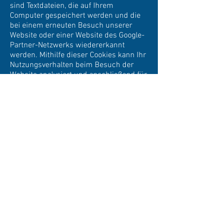
sind Textdateien, die auf Ihrem
Computer gespeichert werden und die
bei einem erneuten Besuch unserer
Website oder einer Website des Google-
Partner-Netzwerks wiedererkannt
werden. Mithilfe dieser Cookies kann Ihr
Nutzungsverhalten beim Besuch der
Website analysiert und anschließend für
gezielte Produktempfehlungen genutzt
werden. Die Verwendung von Cookies
durch Google sowie durch Drittanbieter
können Sie deaktivieren, wenn Sie an
einer entsprechenden Werbung kein
Interesse haben. Über die
Anzeigeneinstellungen können Nutzer
die Google-Dienste für Display-Werbung
deaktivieren und die Einstellungen für
das Google Display-Netzwerk anpassen.
6. Betroffenenrechte
Sie haben das Recht: